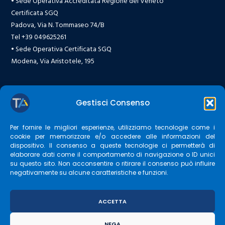
• Sede Operativa Accreditata Regione del Veneto
Certificata SGQ
Padova, Via N. Tommaseo 74/B
Tel +39 049625261
• Sede Operativa Certificata SGQ
Modena, Via Aristotele, 195
Gestisci Consenso
Altre Sedi operative
Per fornire le migliori esperienze, utilizziamo tecnologie come i
Napoli, Viale Antonio Gramsci, 21
cookie per memorizzare e/o accedere alle informazioni del
Saluzzo (CN), Corso Italia, 86
dispositivo. Il consenso a queste tecnologie ci permetterà di
Lanciano, Viale Cappuccini, 76
elaborare dati come il comportamento di navigazione o ID unici
su questo sito. Non acconsentire o ritirare il consenso può influire
Foggia, Corso Garibaldi, 72
negativamente su alcune caratteristiche e funzioni.
Matera, P.za della Concordia, Borgo La Martella
Contatti
ACCETTA
PEC:
conform@certificazioneposta.it
NEGA