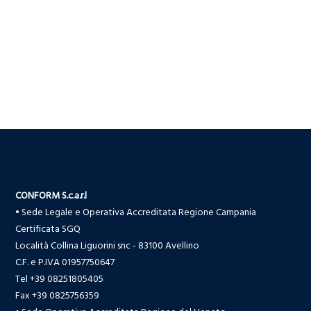
CONFORM S.c.a.r.l
• Sede Legale e Operativa Accreditata Regione Campania
Certificata SGQ
Località Collina Liguorini snc - 83100 Avellino
C.F. e P.IVA 01957750647
Tel +39 08251805405
Fax +39 0825756359